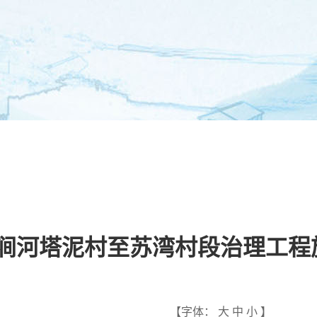
中心
工程建设
安全生产
企业
涧河塔泥村至苏湾村段治理工程
【字体：
大
中
小
】